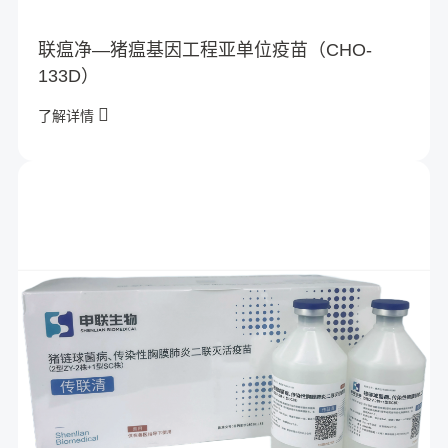
联瘟净—猪瘟基因工程亚单位疫苗（CHO-
133D）
了解详情