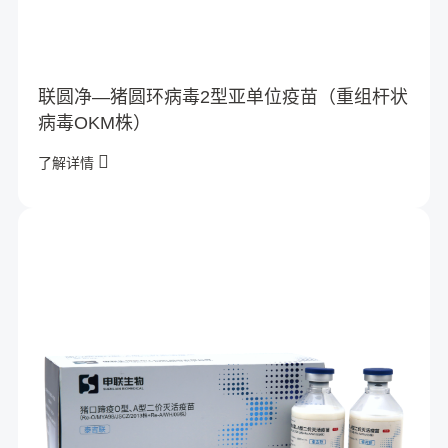
联圆净—猪圆环病毒2型亚单位疫苗（重组杆状
病毒OKM株）
了解详情