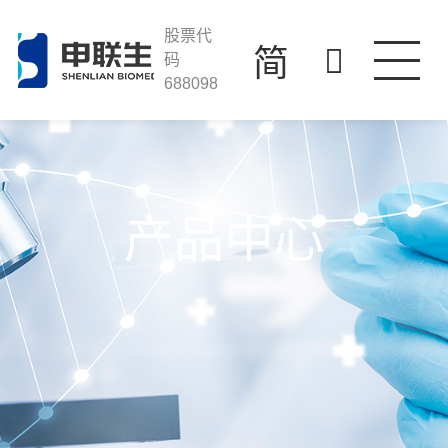
走进凯发k8一触
股票代
简
码
688098
产品与服务
科技创新
投资者关系
人才发展
产品中心
联系我们