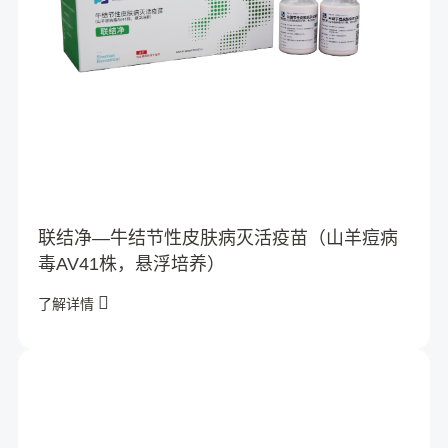
联结净—牛结节性皮肤病灭活疫苗（山羊痘病
毒AV41株，悬浮培养）
了解详情