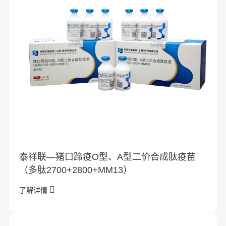
泰祥联—猪口蹄疫O型、A型二价合成肽疫苗
（多肽2700+2800+MM13）
了解详情