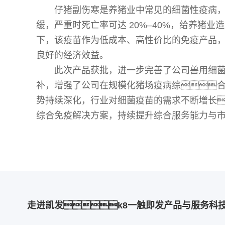
仔猪副伤寒是养猪业中常见的细菌性疫病
缓，严重时死亡率可达 20%–40%，给养猪业
下，该疫苗作为低成本、高性价比的免疫产品
良好的经济效益。
此次产品获批，进一步完善了公司兽用细
补，增强了公司在规模化猪场疫病综合
势持续深化，行业对细菌疫苗的需求不断增长
综合免疫解决方案，持续提升综合服务能力与
走进凯发k8一触即发
产品与服务
科