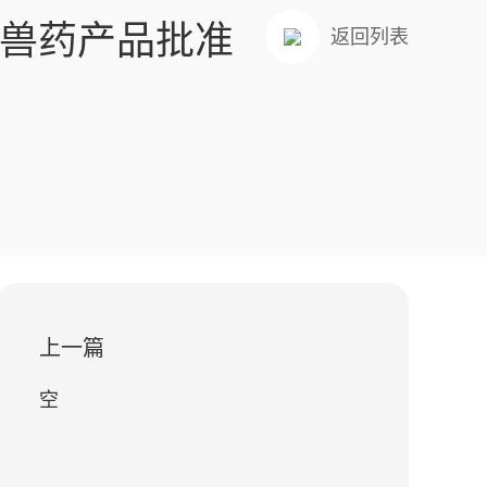
家兽药产品批准
返回列表
上一篇
空