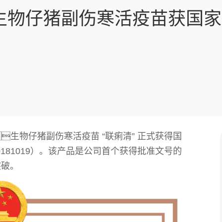
即发生物仔猪副伤寒活疫苗获国
生物仔猪副伤寒活疫苗 “联痢清” 正式获得国
181019）。该产品是公司首个获得批准文号的
突破。