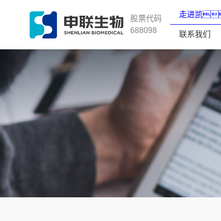
走进凯
股票代码
688098
联系我们