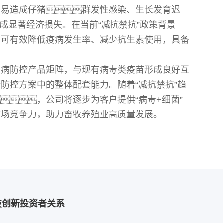
，易造成仔猪群发性感染、生长发育迟
造成显著经济损失。在当前“减抗禁抗”政策背景
，可有效降低疫病发生率、减少抗生素使用，具备
菌病防控产品矩阵，与现有病毒类疫苗形成良好互
防控方案中的整体配套能力。随着“减抗禁抗”趋
，公司将逐步为客户提供“病毒+细菌”
市场竞争力，助力畜牧养殖业高质量发展。
技创新
投资者关系