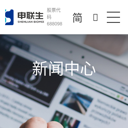
走进凯发k8一触
股票代
简
码
688098
产品与服务
科技创新
投资者关系
新闻中心
人才发展
联系我们